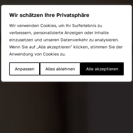
Wir schätzen Ihre Privatsphäre
Unsere Einsätze in der Praxis
Wir verwenden Cookies, um Ihr Surferlebnis zu
Unsere Referenzen
verbessern, personalisierte Anzeigen oder Inhalte
einzusetzen und unseren Datenverkehr zu analysieren.
Von Streetsampling bis zu großen Events. So schaffen
Wenn Sie auf „Alle akzeptieren" klicken, stimmen Sie der
wir Erlebnisse und machen Marken auf neue Weise
Anwendung von Cookies zu.
lebendig und ansprechend.
Anpassen
Alles ablehnen
Alle akzeptieren
Kontaktieren Sie uns