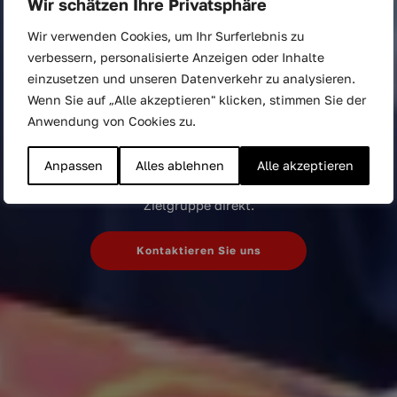
Wir schätzen Ihre Privatsphäre
aktivieren,
Wir verwenden Cookies, um Ihr Surferlebnis zu
Engagement schaffen,
verbessern, personalisierte Anzeigen oder Inhalte
einzusetzen und unseren Datenverkehr zu analysieren.
Loyalität aufbauen
Wenn Sie auf „Alle akzeptieren" klicken, stimmen Sie der
Anwendung von Cookies zu.
Planen Sie die Lancierung eines neuen Produkts oder
möchten Sie die Bekanntheit Ihrer Marke steigern? Mit
Anpassen
Alles ablehnen
Alle akzeptieren
Produktsampling schaffen Sie einen unvergesslichen
ersten Eindruck Ihrer Marke und erreichen Ihre
Zielgruppe direkt.
Kontaktieren Sie uns