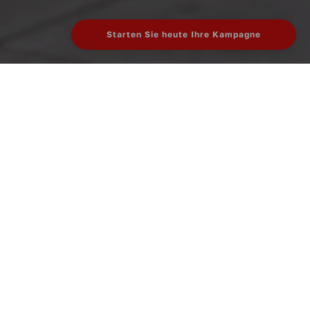
Starten Sie heute Ihre Kampagne
Teilen
So schaffen wir Erlebnisse, die
begeistern.
Neuigkeiten
Mittwoch 19 März 2025
Als Marke heutzutage aufzufallen ist ungefähr so, als
würde man versuchen, seinen Freund auf einem
Festival durch Winken mit einer kleinen Flagge zu
finden. Es braucht mehr als nur Sichtbarkeit – es geht
darum, echten Kontakt herzustellen. Und genau hier
rollt Brand on Wheels an (das Wortspiel ist