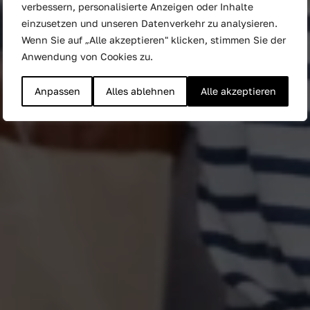
verbessern, personalisierte Anzeigen oder Inhalte
Marken mit Sampling
einzusetzen und unseren Datenverkehr zu analysieren.
näher an den
Wenn Sie auf „Alle akzeptieren" klicken, stimmen Sie der
Anwendung von Cookies zu.
Verbraucher bringen
Anpassen
Alles ablehnen
Alle akzeptieren